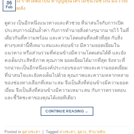
06
Feb
ดูดวง เป็นอีกหนึ่งแนวทางและตัวช่วย ที่น่าสนใจกับการเปิด
ประสบการณ์อันล้ำค่า กับการทำนายสิ่งต่างๆมากมายไว้ ในที่
เดียวกันที่ความพร้อม และความโดดเด่นที่ลงตัวที่สุด กับสิ่ง
ต่างๆเหล่านี้ที่เหมาะสมและค่อนข้าง มีความยอดเยี่ยมใน
แนวทาง หรือส่วนรวมที่ค่อนข้างมีความโดดเด่นได้ดี และยัง
คงเต็มประสิทธิภาพ คุณภาพ ยอดเยี่ยมได้มากที่สุด จังหวะที่
รถน่าจะเป็นอีกหนึ่งองค์ประกอบของภาพและความยอดเยี่ยม
ที่น่าสนใจและยังคงเต็มไปด้วย คุณภาพและความหลากหลาย
ของช่องทางเลือกที่เหมาะสม จึงเป็นสิ่งที่ค่อนข้างมีความยอด
เยี่ยม จึงเป็นสิ่งที่ค่อนข้างมีความเหมาะสม กับการตรวจสอบ
และชี้วัดชะตาของคุณได้เลยทีเดียว
CONTINUE READING
→
Posted in
ดูดวงชะตา
|
Tagged
ดวงชะตา
,
ดูดวง
,
ทำนายฝัน