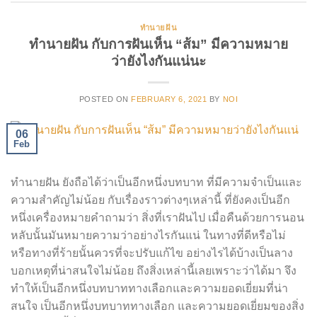
ทำนายฝัน
ทำนายฝัน กับการฝันเห็น “ส้ม” มีความหมาย
ว่ายังไงกันแน่นะ
POSTED ON
FEBRUARY 6, 2021
BY
NOI
06
Feb
ทำนายฝัน ยังถือได้ว่าเป็นอีกหนึ่งบทบาท ที่มีความจำเป็นและ
ความสำคัญไม่น้อย กับเรื่องราวต่างๆเหล่านี้ ที่ยังคงเป็นอีก
หนึ่งเครื่องหมายคำถามว่า สิ่งที่เราฝันไป เมื่อคืนด้วยการนอน
หลับนั้นมันหมายความว่าอย่างไรกันแน่ ในทางที่ดีหรือไม่
หรือทางที่ร้ายนั้นควรที่จะปรับแก้ไข อย่างไรได้บ้างเป็นลาง
บอกเหตุที่น่าสนใจไม่น้อย ถึงสิ่งเหล่านี้เลยเพราะว่าได้มา จึง
ทำให้เป็นอีกหนึ่งบทบาททางเลือกและความยอดเยี่ยมที่น่า
สนใจ เป็นอีกหนึ่งบทบาททางเลือก และความยอดเยี่ยมของสิ่ง