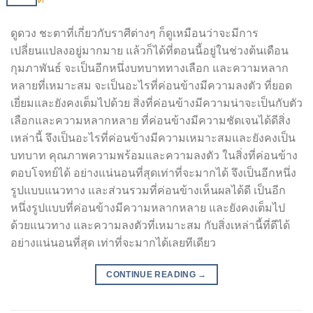
ดูดวง ชะตาที่เกี่ยวกับราศีต่างๆ ก็ดูเหมือนว่าจะมีการ
เปลี่ยนแปลงอยู่มากมาย แล้วก็ได้ที่ตอนนี้อยู่ในช่วงต้นเดือน
กุมภาพันธ์ จะเป็นอีกหนึ่งบทบาททางเลือก และความหลาก
หลายที่เหมาะสม จะเป็นอะไรที่ค่อนข้างมีความลงตัว ที่ยอด
เยี่ยมและยังคงเต็มไปด้วย สิ่งที่ค่อนข้างมีความน่าจะเป็นกับตัว
เลือกและความหลากหลาย ที่ค่อนข้างมีความชัดเจนได้ดีสิ่ง
เหล่านี้ จึงเป็นอะไรที่ค่อนข้างมีความเหมาะสมและยังคงเป็น
บทบาท คุณภาพความพร้อมและความลงตัว ในสิ่งที่ค่อนข้าง
ตอบโจทย์ได้ อย่างแน่นอนที่สุดเท่าที่จะมากได้ จึงเป็นอีกหนึ่ง
รูปแบบแนวทาง และส่วนรวมที่ค่อนข้างเห็นผลได้ดี เป็นอีก
หนึ่งรูปแบบที่ค่อนข้างมีความหลากหลาย และยังคงเต็มไป
ด้วยแนวทาง และความลงตัวที่เหมาะสม กับสิ่งเหล่านี้ที่ดีได้
อย่างแน่นอนที่สุด เท่าที่จะมากได้เลยทีเดียว
CONTINUE READING
→