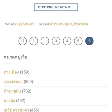
CONTINUE READING
→
Posted in
ดูดวงชะตา
|
Tagged
ดวงชะตา
,
ดูดวง
,
ทำนายฝัน
1
…
3
4
5
6
หมวดหมู่เว็บ
ดวงเมือง
(159)
ดูดวงชะตา
(659)
ทำนายฝัน
(782)
ฮวงจุ้ย
(432)
เสริมดวงชะตา
(456)