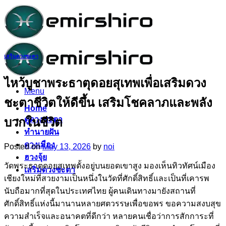
Skip
to
content
เสริมดวงชะตา
ไหว้บูชาพระธาตุดอยสุเทพเพื่อเสริมดวง
Menu
ชะตาชีวิตให้ดีขึ้น เสริมโชคลาภและพลัง
Home
ดูดวงชะตา
บวกในชีวิต
ทำนายฝัน
ดวงเมือง
Posted on
May 13, 2026
by
noi
ฮวงจุ้ย
วัดพระธาตุดอยสุเทพตั้งอยู่บนยอดเขาสูง มองเห็นทิวทัศน์เมือง
เสริมดวงชะตา
เชียงใหม่ที่สวยงามเป็นหนึ่งในวัดที่ศักดิ์สิทธิ์และเป็นที่เคารพ
นับถือมากที่สุดในประเทศไทย ผู้คนเดินทางมายังสถานที่
ศักดิ์สิทธิ์แห่งนี้มานานหลายศตวรรษเพื่อขอพร ขอความสงบสุข
ความสำเร็จและอนาคตที่ดีกว่า หลายคนเชื่อว่าการสักการะที่