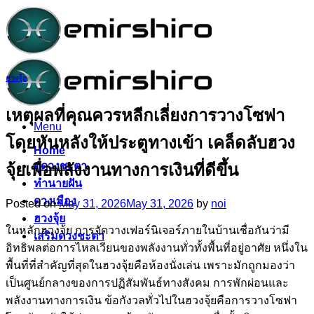
Skip
to
content
ฮวงจุ้ย
เหตุผลที่คุณควรหลีกเลี่ยงการวางโซฟา
Menu
โดยหันหลังให้ประตูทางเข้า เคล็ดลับฮวง
Home
ดูดวงชะตา
จุ้ยเพื่อพลังงานทางการเงินที่ดีขึ้น
ทำนายฝัน
ดวงเมือง
Posted on
May 31, 2026
May 31, 2026
by
noi
ฮวงจุ้ย
ในหลักฮวงจุ้ย การจัดวางเฟอร์นิเจอร์ภายในบ้านเชื่อกันว่ามี
เสริมดวงชะตา
อิทธิพลต่อการไหลเวียนของพลังงานทั่วทั้งพื้นที่อยู่อาศัย หนึ่งใน
พื้นที่ที่สำคัญที่สุดในฮวงจุ้ยคือห้องนั่งเล่น เพราะมักถูกมองว่า
เป็นศูนย์กลางของการปฏิสัมพันธ์ทางสังคม การพักผ่อนและ
พลังงานทางการเงิน ข้อกังวลทั่วไปในฮวงจุ้ยคือการวางโซฟา