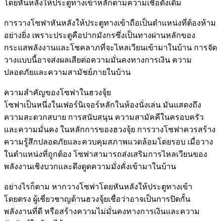
โดยหันหลังให้ประตูทางเข้าหลักตามความเชื่อดั้งเดิม
การวางโซฟาหันหลังให้ประตูทางเข้าถือเป็นตำแหน่งที่ต้องห้าม
อย่างยิ่ง เพราะประตูคือปากมังกรซึ่งเป็นทางผ่านหลักของ
กระแสพลังงานและโชคลาภที่จะไหลเวียนเข้ามาในบ้าน การจัด
วางแบบนี้อาจส่งผลเสียต่อความมั่นคงทางการเงิน ความ
ปลอดภัยและความสามัชย์ภายในบ้าน
ความสำคัญของโซฟาในฮวงจุ้ย
โซฟาเป็นหนึ่งในเฟอร์นิเจอร์หลักในห้องนั่งเล่น มันแสดงถึง
ความสะดวกสบาย การสนับสนุน ความสามัคคีในครอบครัว
และความมั่นคง ในหลักการของฮวงจุ้ย การวางโซฟาควรสร้าง
ความรู้สึกปลอดภัยและควบคุมสภาพแวดล้อมโดยรอบ เมื่อวาง
ในตำแหน่งที่ถูกต้อง โซฟาสามารถส่งเสริมการไหลเวียนของ
พลังงานเชิงบวกและดึงดูดความมั่งคั่งเข้ามาในบ้าน
อย่างไรก็ตาม หากวางโซฟาโดยหันหลังให้ประตูทางเข้า
โดยตรง ผู้เชี่ยวชาญด้านฮวงจุ้ยเชื่อว่าอาจเป็นการปิดกั้น
พลังงานที่ดี หรือสร้างความไม่มั่นคงทางการเงินและความ