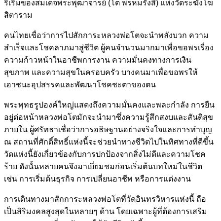
ริเริ่มของสมเด็จพระพุฒาจารย์ (โต พรหมรังสี) แห่งวัดระฆังโฆ
สิตาราม
คนไทยเชื่อว่าการไปสักการะหลวงพ่อโตจะนำพลังบวก ความ
สำเร็จและโชคลาภมาสู่ชีวิต ผู้คนจำนวนมากมาเพื่อขอพรเรื่อง
ความก้าวหน้าในอาชีพการงาน ความมั่นคงทางการเงิน
สุขภาพ และความสุขในครอบครัว บางคนมาเพื่อขอพรให้
เอาชนะอุปสรรคและพัฒนาโชคชะตาของตน
พระพุทธรูปองค์ใหญ่แสดงถึงความมั่นคงและพละกำลัง การยืน
อยู่ต่อหน้าหลวงพ่อโตมักจะนำมาซึ่งความรู้สึกสงบและสันติสุข
ภายใน ผู้ศรัทธาเชื่อว่าการอธิษฐานอย่างจริงใจและการทำบุญ
ณ สถานที่ศักดิ์สิทธิ์แห่งนี้จะช่วยนำทางชีวิตไปในทิศทางที่ดีขึ้น
วัดแห่งนี้ยังเกี่ยวข้องกับการปกป้องจากสิ่งไม่ดีและความโชค
ร้าย ดังนั้นหลายคนจึงมาเยี่ยมชมก่อนเริ่มต้นบทใหม่ในชีวิต
เช่น การเริ่มต้นธุรกิจ การเปลี่ยนอาชีพ หรือการแต่งงาน
การเดินทางมาสักการะหลวงพ่อโตที่วัดอินทรวิหารแห่งนี้ ถือ
เป็นสิริมงคลสูงสุดในหลายๆ ด้าน โดยเฉพาะผู้ที่ต้องการเสริม