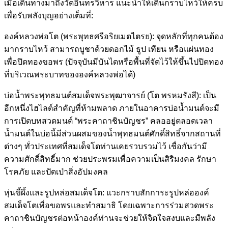
เมื่อเดินทางมาถึงวัดอินทรวิหาร แนะนำให้เดินกราบไหว้ให้ครบ
เพื่อรับพลังบุญอย่างเต็มที่:
องค์หลวงพ่อโต (พระพุทธศรีอริยเมตไตรย): จุดหลักที่ทุกคนต้อง
มากราบไหว้ สามารถบูชาด้วยดอกไม้ ธูป เทียน หรือแผ่นทอง
เพื่อปิดทองขอพร (ปัจจุบันมีบันไดหรือพื้นที่จัดไว้ให้ขึ้นไปปิดทอง
ที่บริเวณพระบาทขององค์หลวงพ่อได้)
บ่อน้ำพระพุทธมนต์สมเด็จพระพุฒาจารย์ (โต พรหมรังสี): เป็น
อีกหนึ่งไฮไลต์สำคัญที่ห้ามพลาด ภายในอาคารบ่อน้ำมนต์จะมี
การเปิดบทสวดมนต์ “พระคาถาชินบัญชร” คลออยู่ตลอดเวลา
น้ำมนต์ในบ่อนี้มีส่วนผสมของน้ำพุทธมนต์ศักดิ์สิทธิ์จากสถานที่
ต่างๆ ทั่วประเทศที่สมเด็จโตท่านเคยรวบรวมไว้ เชื่อกันว่ามี
ความศักดิ์สิทธิ์มาก ช่วยประพรมเพื่อความเป็นสิริมงคล รักษา
โรคภัย และปัดเป่าสิ่งอัปมงคล
หุ่นขี้ผึ้งและรูปหล่อสมเด็จโต: แวะกราบสักการะรูปหล่อองค์
สมเด็จโตเพื่อขอพรและทำสมาธิ โดยเฉพาะการร่วมสวดพระ
คาถาชินบัญชรต่อหน้าองค์ท่านจะช่วยให้จิตใจสงบและมีพลัง