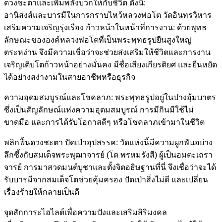
ดวงชะตาและเพิ่มพลังบวกให้กับชีวิต ดังนี้:
อานิสงส์และบารมีในการกราบไหว้หลวงพ่อโต วัดอินทรวิหาร
เสริมความเจริญรุ่งเรือง ก้าวหน้าในหน้าที่การงาน: ด้วยพุทธ
ลักษณะขององค์หลวงพ่อโตที่เป็นพระพุทธรูปยืนสูงใหญ่
ตระหง่าน จึงมีความเชื่อว่าจะช่วยส่งเสริมให้ชีวิตและการงาน
เจริญเติบโตก้าวหน้าอย่างมั่นคง มีชื่อเสียงเกียรติยศ และยืนหยัด
ได้อย่างสง่างามในสายอาชีพหรือธุรกิจ
ความอุดมสมบูรณ์และโชคลาภ: พระพุทธรูปอยู่ในปางอุ้มบาตร
ซึ่งเป็นสัญลักษณ์แห่งความอุดมสมบูรณ์ การมีกินมีใช้ไม่
ขาดมือ และการได้รับโอกาสดีๆ หรือโชคลาภเข้ามาในชีวิต
พลิกฟื้นดวงชะตา ปัดเป่าอุปสรรค: วัดแห่งนี้มีความผูกพันอย่าง
ลึกซึ้งกับสมเด็จพระพุฒาจารย์ (โต พรหมรังสี) ผู้เป็นอมตะเถรา
จารย์ การมาสวดมนต์บูชาและตั้งจิตอธิษฐานที่นี่ จึงเชื่อว่าจะได้
รับบารมีจากสมเด็จโตช่วยคุ้มครอง ปัดเป่าสิ่งไม่ดี และเปลี่ยน
เรื่องร้ายให้กลายเป็นดี
จุดสักการะไฮไลต์เพื่อความปังและเสริมสิริมงคล