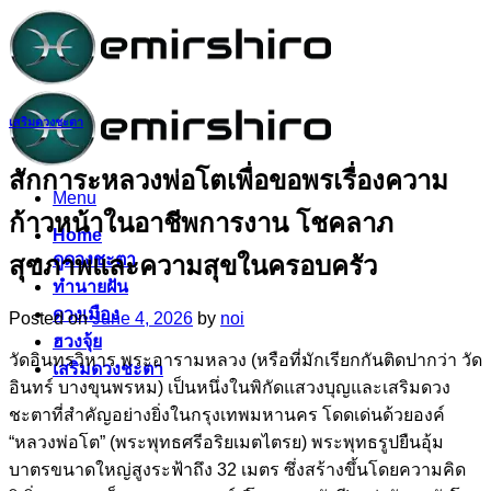
Skip
to
content
เสริมดวงชะตา
สักการะหลวงพ่อโตเพื่อขอพรเรื่องความ
Menu
ก้าวหน้าในอาชีพการงาน โชคลาภ
Home
ดูดวงชะตา
สุขภาพและความสุขในครอบครัว
ทำนายฝัน
ดวงเมือง
Posted on
June 4, 2026
by
noi
ฮวงจุ้ย
วัดอินทรวิหาร พระอารามหลวง (หรือที่มักเรียกกันติดปากว่า วัด
เสริมดวงชะตา
อินทร์ บางขุนพรหม) เป็นหนึ่งในพิกัดแสวงบุญและเสริมดวง
ชะตาที่สำคัญอย่างยิ่งในกรุงเทพมหานคร โดดเด่นด้วยองค์
“หลวงพ่อโต” (พระพุทธศรีอริยเมตไตรย) พระพุทธรูปยืนอุ้ม
บาตรขนาดใหญ่สูงระฟ้าถึง 32 เมตร ซึ่งสร้างขึ้นโดยความคิด