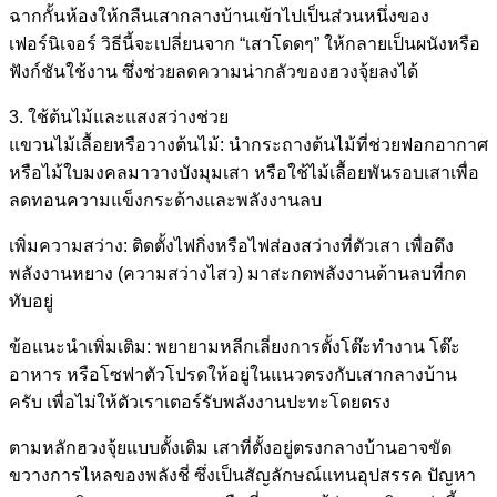
ฉากกั้นห้องให้กลืนเสากลางบ้านเข้าไปเป็นส่วนหนึ่งของ
เฟอร์นิเจอร์ วิธีนี้จะเปลี่ยนจาก “เสาโดดๆ” ให้กลายเป็นผนังหรือ
ฟังก์ชันใช้งาน ซึ่งช่วยลดความน่ากลัวของฮวงจุ้ยลงได้
3. ใช้ต้นไม้และแสงสว่างช่วย
แขวนไม้เลื้อยหรือวางต้นไม้: นำกระถางต้นไม้ที่ช่วยฟอกอากาศ
หรือไม้ใบมงคลมาวางบังมุมเสา หรือใช้ไม้เลื้อยพันรอบเสาเพื่อ
ลดทอนความแข็งกระด้างและพลังงานลบ
เพิ่มความสว่าง: ติดตั้งไฟกิ่งหรือไฟส่องสว่างที่ตัวเสา เพื่อดึง
พลังงานหยาง (ความสว่างไสว) มาสะกดพลังงานด้านลบที่กด
ทับอยู่
ข้อแนะนำเพิ่มเติม: พยายามหลีกเลี่ยงการตั้งโต๊ะทำงาน โต๊ะ
อาหาร หรือโซฟาตัวโปรดให้อยู่ในแนวตรงกับเสากลางบ้าน
ครับ เพื่อไม่ให้ตัวเราเตอร์รับพลังงานปะทะโดยตรง
ตามหลักฮวงจุ้ยแบบดั้งเดิม เสาที่ตั้งอยู่ตรงกลางบ้านอาจขัด
ขวางการไหลของพลังชี่ ซึ่งเป็นสัญลักษณ์แทนอุปสรรค ปัญหา