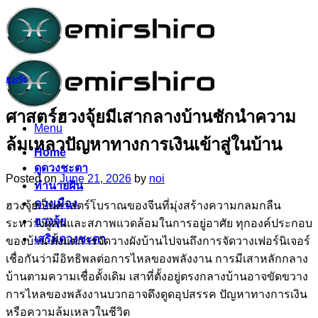
Skip
to
content
ฮวงจุ้ย
ศาสตร์ฮวงจุ้ยมีเสากลางบ้านชักนำความ
Menu
ล้มเหลวปัญหาทางการเงินเข้าสู่ในบ้าน
Home
ดูดวงชะตา
Posted on
June 21, 2026
by
noi
ทำนายฝัน
ดวงเมือง
ฮวงจุ้ยเป็นศาสตร์โบราณของจีนที่มุ่งสร้างความกลมกลืน
ฮวงจุ้ย
ระหว่างผู้คนและสภาพแวดล้อมในการอยู่อาศัย ทุกองค์ประกอบ
เสริมดวงชะตา
ของบ้าน ตั้งแต่การจัดวางผังบ้านไปจนถึงการจัดวางเฟอร์นิเจอร์
เชื่อกันว่ามีอิทธิพลต่อการไหลของพลังงาน การมีเสาหลักกลาง
บ้านตามความเชื่อดั้งเดิม เสาที่ตั้งอยู่ตรงกลางบ้านอาจขัดขวาง
การไหลของพลังงานบวกอาจดึงดูดอุปสรรค ปัญหาทางการเงิน
หรือความล้มเหลวในชีวิต