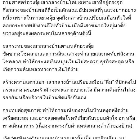
ตามศาสตร์ฮวงจุ้ยเสากลางบ้านโดยเฉพาะเสาที่อยู่ตรงจุด
กึ่งกลางของบ้านพอดีถือเป็นลักษณะอัปมงคลที่รุนแรงมากอย่าง
หนึ่ง เพราะในทางฮวงจุ้ย จุดกึ่งกลางบ้านเปรียบเสมือนหัวใจที่
คอยกระจายพลังงานดีไปทั่วบ้าน เมื่อมีเสาขนาดใหญ่มาตั้ง
ขวางอยู่จะส่งผลกระทบในหลายๆด้านดังนี้
ผลกระทบของเสากลางบ้านตามหลักฮวงจุ้ย
ขัดขวางโชคลาภและการเงิน: เสาจะทำลายและกดทับพลังงาน
โชคลาภ ทำให้กระแสเงินหมุนเวียนไม่สะดวก ธุรกิจสะดุด หรือ
เกิดความล้มเหลวทางการเงินได้ง่าย
สร้างความแตกแยก: เสากลางบ้านเปรียบเสมือน “ลิ่ม” ที่ปักลงไป
ตรงกลาง ครอบครัวมักจะทะเลาะเบาะแว้ง มีความคิดเห็นไม่ลง
รอยกัน หรือบริวารในบ้านขัดแย้งกันเอง
กระทบต่อสุขภาพ: ทำให้อารมณ์ของคนในบ้านหงุดหงิดง่าย
เครียดสะสม และอาจส่งผลต่อโรคที่เกี่ยวกับระบบหัวใจ อก หรือ
ทางเดินอาหาร (เนื่องจากตรงกับตำแหน่งกลางลำตัวของบ้าน)
เกิด “ศรพิฆาต” (มุมแหลม): หากเสานั้นเป็น เสาสี่เหลี่ยม มุม