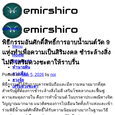
Skip
to
content
เสริมดวงชะตา
พิธีกรรมอันศักดิ์สิทธิ์การอาบน้ำมนต์วัด 9
Menu
แห่งทำเพื่อความเป็นสิริมงคล ชำระล้างสิ่ง
Home
ดูดวงชะตา
ไม่ดี เสริมดวงชะตาให้ราบรื่น
ทำนายฝัน
ดวงเมือง
Posted on
May 5, 2026
by
noi
ฮวงจุ้ย
พิธีกรรมที่ได้รับการเคารพนับถือและมีความหมายมากที่สุด
เสริมดวงชะตา
สำหรับผู้ที่ต้องการชำระล้างสิ่งไม่ดี เสริมโชคลาภและฟื้นฟู
ความสมดุลภายใน คือการทำน้ำมนต์ ในบรรดาประเพณีทางจิต
วิญญาณมากมาย แนวคิดของการไปเยือนวัดทั้งเก้าแห่งและเข้า
ร่วมพิธีน้ำมนต์ศักดิ์สิทธิ์ได้รับความนิยมอย่างมากในฐานะวิธี