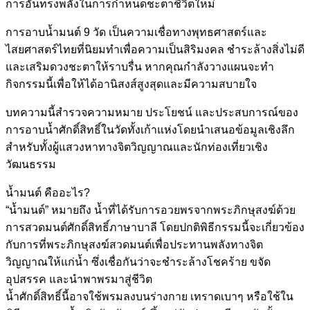
การอันทรงพลังในการกำหนดชะตาชีวิตใหม่
การอาบน้ำมนต์ 9 วัด เป็นความเชื่อทางพุทธศาสตร์และ
ไสยศาสตร์ไทยที่นิยมทำเพื่อความเป็นสิริมงคล ชำระล้างสิ่งไม่ดี
และเสริมดวงชะตาให้ราบรื่น หากคุณกำลังวางแผนจะทำ
กิจกรรมนี้เพื่อให้ได้อานิสงส์สูงสุดและมีความสบายใจ
บทความนี้สำรวจความหมาย ประโยชน์ และประสบการณ์ของ
การอาบน้ำศักดิ์สิทธิ์ในวัดทั้งเก้าแห่งโดยนำเสนอข้อมูลเชิงลึก
สำหรับทั้งผู้แสวงหาทางจิตวิญญาณและนักท่องเที่ยวเชิง
วัฒนธรรม
น้ำมนต์ คืออะไร?
“น้ำมนต์” หมายถึง น้ำที่ได้รับการอวยพรจากพระภิกษุสงฆ์ด้วย
การสวดมนต์ศักดิ์สิทธิ์ภาษาบาลี โดยปกติพิธีกรรมนี้จะเกี่ยวข้อง
กับการที่พระภิกษุสงฆ์สวดมนต์เพื่อประทานพลังทางจิต
วิญญาณให้แก่น้ำ ซึ่งเชื่อกันว่าจะชำระล้างโชคร้าย ขจัด
อุปสรรค และนำพาพรมาสู่ชีวิต
น้ำศักดิ์สิทธิ์นี้อาจใช้พรมลงบนร่างกาย เทราดเบาๆ หรือใช้ใน