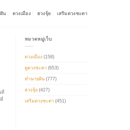
ฝัน
ดวงเมือง
ฮวงจุ้ย
เสริมดวงชะตา
หมวดหมู่เว็บ
ดวงเมือง
(158)
ดูดวงชะตา
(653)
ทำนายฝัน
(777)
ฮวงจุ้ย
(427)
ี่
ี่
เสริมดวงชะตา
(451)