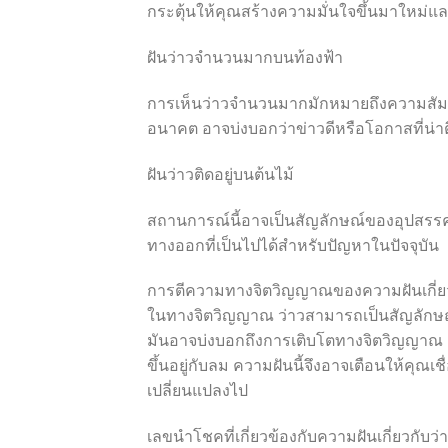
กระตุ้นให้คุณสร้างความมั่นใจขึ้นมาใหม่แล
ฝันว่าวจำนวนมากบนท้องฟ้า
การเห็นว่าวจำนวนมากมักหมายถึงความสัมพัน
อนาคต อาจบ่งบอกว่าข่าวดีหรือโอกาสที่น่าต
ฝันว่าวติดอยู่บนต้นไม้
สถานการณ์นี้อาจเป็นสัญลักษณ์ของอุปสรร
ทางออกที่เป็นไปได้สำหรับปัญหาในปัจจุบัน
การตีความทางจิตวิญญาณของความฝันเกี่ยว
ในทางจิตวิญญาณ ว่าวสามารถเป็นสัญลักษณ
มันอาจบ่งบอกถึงการเติบโตทางจิตวิญญาณ ค
ขึ้นอยู่กับลม ความฝันนี้จึงอาจเตือนให้คุณ
เปลี่ยนแปลงไป
เลขนำโชคที่เกี่ยวข้องกับความฝันเกี่ยวกับว่