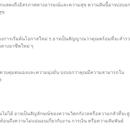
มักแสดงถึงอิสรภาพทางอารมณ์และความสุข ความฝันนี้อาจบ่งบอก
สุข
องการเริ่มต้นโอกาสใหม่ ๆ อาจเป็นสัญญาณว่าคุณพร้อมที่จะสำร
้นทางอาชีพใหม่ ๆ
ารควบคุมตนเองและความมุ่งมั่น บ่งบอกว่าคุณมีความสามารถใน
ง
ไม่ได้ อาจเป็นสัญลักษณ์ของความวิตกกังวลหรือความกลัวที่จะส
ท้อนถึงความไม่แน่นอนเกี่ยวกับงาน การเงิน หรือความสัมพันธ์