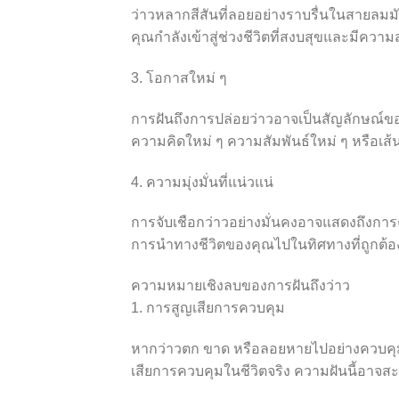
ว่าวหลากสีสันที่ลอยอย่างราบรื่นในสายลม
คุณกำลังเข้าสู่ช่วงชีวิตที่สงบสุขและมีความ
3. โอกาสใหม่ ๆ
การฝันถึงการปล่อยว่าวอาจเป็นสัญลักษณ์ข
ความคิดใหม่ ๆ ความสัมพันธ์ใหม่ ๆ หรือเส
4. ความมุ่งมั่นที่แน่วแน่
การจับเชือกว่าวอย่างมั่นคงอาจแสดงถึงก
การนำทางชีวิตของคุณไปในทิศทางที่ถูกต้อ
ความหมายเชิงลบของการฝันถึงว่าว
1. การสูญเสียการควบคุม
หากว่าวตก ขาด หรือลอยหายไปอย่างควบคุม
เสียการควบคุมในชีวิตจริง ความฝันนี้อาจสะ