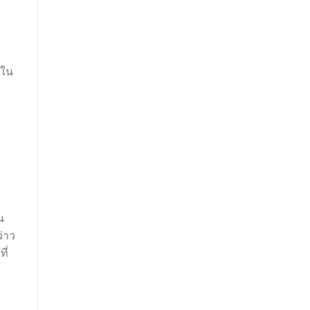
นใน
น
่าว
ี่