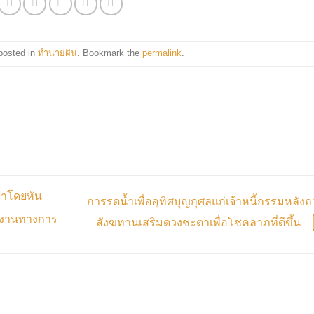
posted in
ทำนายฝัน
. Bookmark the
permalink
.
ฟาโดยหัน
การรดน้ำเพื่ออุทิศบุญกุศลแก่เจ้าหนี้กรรมหลัง
ลังงานทางการ
สังฆทานเสริมดวงชะตาเพื่อโชคลาภที่ดีขึ้น