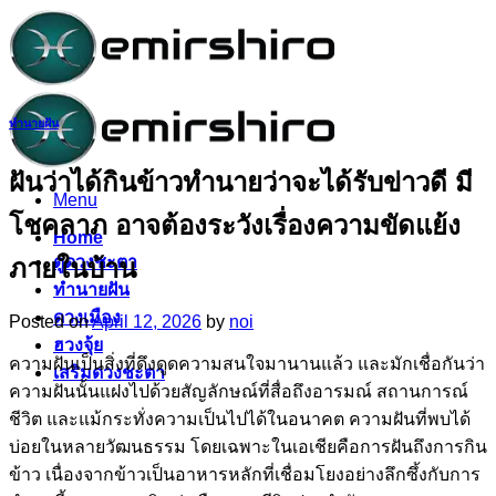
Skip
to
content
ทำนายฝัน
ฝันว่าได้กินข้าวทำนายว่าจะได้รับข่าวดี มี
Menu
โชคลาภ อาจต้องระวังเรื่องความขัดแย้ง
Home
ดูดวงชะตา
ภายในบ้าน
ทำนายฝัน
ดวงเมือง
Posted on
April 12, 2026
by
noi
ฮวงจุ้ย
ความฝันเป็นสิ่งที่ดึงดูดความสนใจมานานแล้ว และมักเชื่อกันว่า
เสริมดวงชะตา
ความฝันนั้นแฝงไปด้วยสัญลักษณ์ที่สื่อถึงอารมณ์ สถานการณ์
ชีวิต และแม้กระทั่งความเป็นไปได้ในอนาคต ความฝันที่พบได้
บ่อยในหลายวัฒนธรรม โดยเฉพาะในเอเชียคือการฝันถึงการกิน
ข้าว เนื่องจากข้าวเป็นอาหารหลักที่เชื่อมโยงอย่างลึกซึ้งกับการ