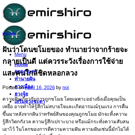
Skip
to
content
ทำนายฝัน
ฝันว่าโดนขโมยของ ทำนายว่าจากร้ายจะ
Menu
กลายเป็นดี แต่ควรระวังเรื่องการใช้จ่าย
Home
ดูดวงชะตา
และคนใกล้ชิดหลอกลวง
ทำนายฝัน
ดวงเมือง
Posted on
April 16, 2026
by
noi
ฮวงจุ้ย
ความฝันเกี่ยวกับการถูกขโมย โดยเฉพาะอย่างยิ่งเมื่อคุณเป็น
เสริมดวงชะตา
เหยื่อ อาจทำให้รู้สึกไม่สบายใจและเกิดอารมณ์รุนแรง การตื่น
ขึ้นมาหลังจากฝันว่าทรัพย์สินของคุณถูกขโมย มักจะทิ้งความ
รู้สึกวิตกกังวล ความรู้สึกเปราะบาง หรือแม้กระทั่งความสับสน
เอาไว้ ในโลกของการตีความความฝัน ความฝันเช่นนี้มักไม่ได้