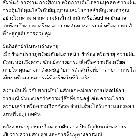
สัมพันธ์ การงาน การศึกษา หรือการเติบโตส่วนบุคคล ความฝัน
กระตุ้นให้คุณใส่ใจกับสัญญาณและโอกาสสำคัญรอบตัวคุณ
อย่างไรก็ตาม หากความฝันนั้นน่ากลัวหรือเจ็บปวด มันอาจ
สะท้อนถึงความเครียด ความกดดันทางอารมณ์ หรือความกลัว
ที่จะสูญเสียการควบคุม
ฝันถึงฟ้าผ่าในระหว่างพายุ
เมื่อฟ้าผ่าปรากฏพร้อมกับฝนตกหนัก ฟ้าร้อง หรือพายุ ความฝัน
มักสะท้อนถึงความขัดแย้งทางอารมณ์หรือความตึงเครียด
ภายใน คุณอาจกำลังเผชิญกับการตัดสินใจที่ยากลำบาก การโต้
เถียง หรือสถานการณ์ที่เครียดในชีวิตจริง
ความฝันเกี่ยวกับพายุ มักเป็นสัญลักษณ์ของการปลดปล่อย
อารมณ์ มันบ่งบอกว่าความรู้สึกที่ซ่อนอยู่ เช่น ความโกรธ
ความเศร้า หรือความวิตกกังวล จำเป็นต้องได้รับการแสดงออก
แทนที่จะถูกกดดัน
หลังจากพายุสงบลงในความฝัน อาจเป็นสัญลักษณ์ของการ
เยียวยา ความสงบสุข และการฟื้นฟูทางอารมณ์