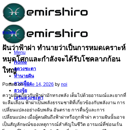
Skip
to
content
ทำนายฝัน
ฝันว่าฟ้าผ่า ทำนายว่าเป็นการหมดเคราะห์
Menu
หมดโศกและกำลังจะได้รับโชคลาภก้อน
Home
ดูดวงชะตา
ใหญ่
ทำนายฝัน
ดวงเมือง
Posted on
June 14, 2026
by
noi
ฮวงจุ้ย
ความฝันเกี่ยวกับฟ้าผ่ามักทรงพลัง เต็มไปด้วยอารมณ์และยากที่
เสริมดวงชะตา
จะลืมเลือน ฟ้าผ่าเป็นพลังธรรมชาติที่เกี่ยวข้องกับพลังงาน การ
เปลี่ยนแปลงอย่างฉับพลัน อันตราย การตื่นรู้และการ
เปลี่ยนแปลง เมื่อผู้คนฝันถึงฟ้าผ่าหรือถูกฟ้าผ่า ความฝันนั้นอาจ
เป็นสัญลักษณ์ของเหตุการณ์สำคัญในชีวิต อารมณ์ที่ซ่อนเร้น