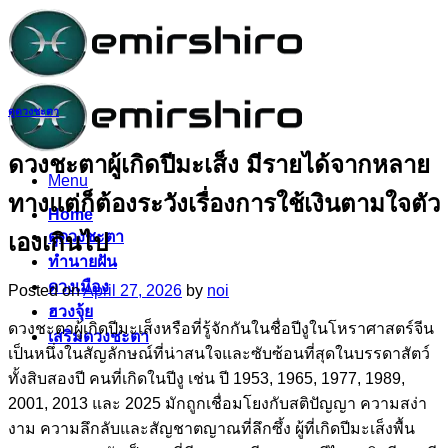
Skip
to
content
ดูดวงชะตา
ดวงชะตาผู้เกิดปีมะเส็ง มีรายได้จากหลาย
Menu
ทางแต่ก็ต้องระวังเรื่องการใช้เงินตามใจตัว
Home
ดูดวงชะตา
เองเกินไป
ทำนายฝัน
ดวงเมือง
Posted on
April 27, 2026
by
noi
ฮวงจุ้ย
ดวงชะตาผู้เกิดปีมะเส็งหรือที่รู้จักกันในชื่อปีงูในโหราศาสตร์จีน
เสริมดวงชะตา
เป็นหนึ่งในสัญลักษณ์ที่น่าสนใจและซับซ้อนที่สุดในบรรดาสัตว์
ทั้งสิบสองปี คนที่เกิดในปีงู เช่น ปี 1953, 1965, 1977, 1989,
2001, 2013 และ 2025 มักถูกเชื่อมโยงกับสติปัญญา ความสง่า
งาม ความลึกลับและสัญชาตญาณที่ลึกซึ้ง ผู้ที่เกิดปีมะเส็งพื้น