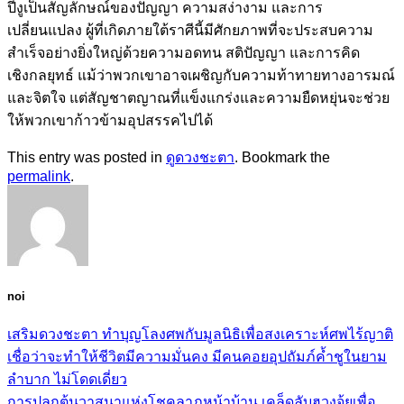
ปีงูเป็นสัญลักษณ์ของปัญญา ความสง่างาม และการ
เปลี่ยนแปลง ผู้ที่เกิดภายใต้ราศีนี้มีศักยภาพที่จะประสบความ
สำเร็จอย่างยิ่งใหญ่ด้วยความอดทน สติปัญญา และการคิด
เชิงกลยุทธ์ แม้ว่าพวกเขาอาจเผชิญกับความท้าทายทางอารมณ์
และจิตใจ แต่สัญชาตญาณที่แข็งแกร่งและความยืดหยุ่นจะช่วย
ให้พวกเขาก้าวข้ามอุปสรรคไปได้
This entry was posted in
ดูดวงชะตา
. Bookmark the
permalink
.
noi
เสริมดวงชะตา ทำบุญโลงศพกับมูลนิธิเพื่อสงเคราะห์ศพไร้ญาติ
เชื่อว่าจะทำให้ชีวิตมีความมั่นคง มีคนคอยอุปถัมภ์ค้ำชูในยาม
ลำบาก ไม่โดดเดี่ยว
การปลูกต้นวาสนาแห่งโชคลาภหน้าบ้าน เคล็ดลับฮวงจุ้ยเพื่อ