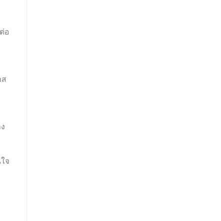
ต่อ
าส
าง
นใจ