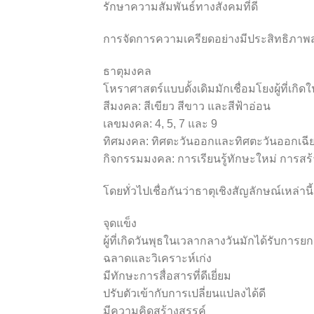
รักษาความสัมพันธ์ทางสังคมที่ดี
การจัดการความเครียดอย่างมีประสิทธิภาพส
ธาตุมงคล
โหราศาสตร์แบบดั้งเดิมมักเชื่อมโยงผู้ที่เ
สีมงคล: สีเขียว สีขาว และสีฟ้าอ่อน
เลขมงคล: 4, 5, 7 และ 9
ทิศมงคล: ทิศตะวันออกและทิศตะวันออกเฉีย
กิจกรรมมงคล: การเรียนรู้ทักษะใหม่ การสร
โดยทั่วไปเชื่อกันว่าธาตุเชิงสัญลักษณ์เหล่า
จุดแข็ง
ผู้ที่เกิดวันพุธในเวลากลางวันมักได้รับกา
ฉลาดและวิเคราะห์เก่ง
มีทักษะการสื่อสารที่ดีเยี่ยม
ปรับตัวเข้ากับการเปลี่ยนแปลงได้ดี
มีความคิดสร้างสรรค์