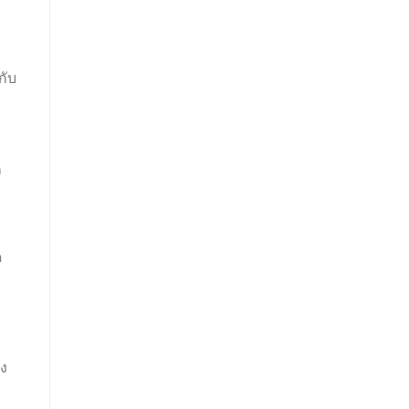
กับ
ก
ด
อง