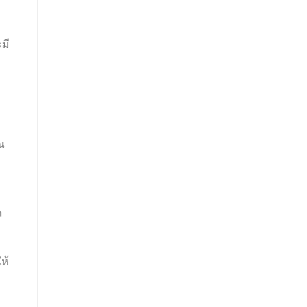
มี
ณ
ก
ห้