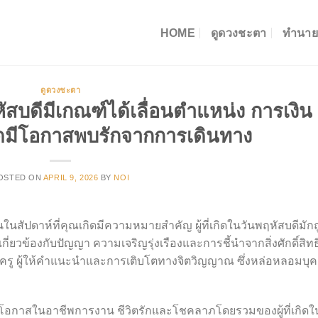
HOME
ดูดวงชะตา
ทำนาย
ดูดวงชะตา
สบดีมีเกณฑ์ได้เลื่อนตำแหน่ง การเงิน
ดมีโอกาสพบรักจากการเดินทาง
OSTED ON
APRIL 9, 2026
BY
NOI
นสัปดาห์ที่คุณเกิดมีความหมายสำคัญ ผู้ที่เกิดในวันพฤหัสบดีมักถ
ี่ยวข้องกับปัญญา ความเจริญรุ่งเรืองและการชี้นำจากสิ่งศักดิ์สิทธิ
บครู ผู้ให้คำแนะนำและการเติบโตทางจิตวิญญาณ ซึ่งหล่อหลอมบุ
 โอกาสในอาชีพการงาน ชีวิตรักและโชคลาภโดยรวมของผู้ที่เกิดใ