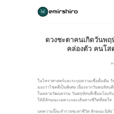
Skip
to
content
ดวงชะตาคนเกิดวันพฤหั
คล่องตัว คนโส
P
ในโหราศาสตร์และระบบความเชื่อดั้งเดิม วันใ
มองว่าโชคดีเป็นพิเศษ เนื่องจากวันพฤหัสบดีเก
ในหลายวัฒนธรรม วันพฤหัสบดีเชื่อมโยงกั
ให้มีลักษณะเฉพาะและเส้นทางชีวิตที่สดใส
บทความนี้จะสำรวจชะตาชีวิต ลักษณะนิสัย