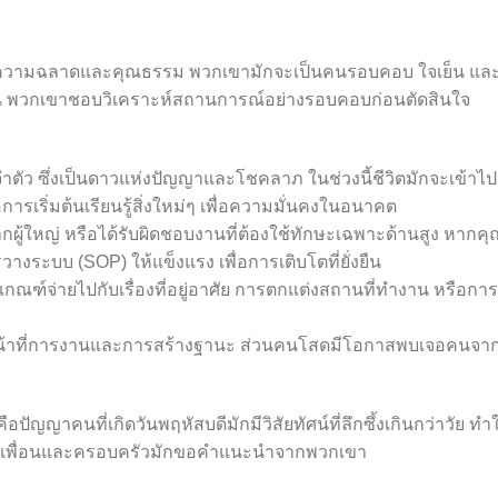
ในเรื่องความฉลาดและคุณธรรม พวกเขามักจะเป็นคนรอบคอบ ใจเย็น และ
แล่น พวกเขาชอบวิเคราะห์สถานการณ์อย่างรอบคอบก่อนตัดสินใจ
ตัว ซึ่งเป็นดาวแห่งปัญญาและโชคลาภ ในช่วงนี้ชีวิตมักจะเข้าไป
ารเริ่มต้นเรียนรู้สิ่งใหม่ๆ เพื่อความมั่นคงในอนาคต
ผู้ใหญ่ หรือได้รับผิดชอบงานที่ต้องใช้ทักษะเฉพาะด้านสูง หากคุ
วางระบบ (SOP) ให้แข็งแรง เพื่อการเติบโตที่ยั่งยืน
ีเกณฑ์จ่ายไปกับเรื่องที่อยู่อาศัย การตกแต่งสถานที่ทำงาน หรือการ
่องหน้าที่การงานและการสร้างฐานะ ส่วนคนโสดมีโอกาสพบเจอคนจา
อปัญญาคนที่เกิดวันพฤหัสบดีมักมีวิสัยทัศน์ที่ลึกซึ้งเกินกว่าวัย ทำใ
ติ เพื่อนและครอบครัวมักขอคำแนะนำจากพวกเขา