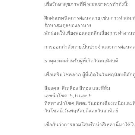
เพื่อรักษาสุขภาพที่ดี พวกเขาควรทำดังนี้:
ฝึกฝนเทคนิคการผ่อนคลาย เช่น การทำสมาธ
รักษาสมดุลของอาหาร
พักผ่อนให้เพียงพอและหลีกเลี่ยงการทำงานห
การออกกำลังกายเป็นประจำและการผ่อนคลายจ
ธาตุมงคลสำหรับผู้ที่เกิดวันพฤหัสบดี
เพื่อเสริมโชคลาภ ผู้ที่เกิดในวันพฤหัสบดีม
สีมงคล: สีเหลือง สีทอง และสีส้ม
เลขนำโชค: 5, 6 และ 9
ทิศทางนำโชค:ทิศตะวันออกเฉียงเหนือและ
วันโชคดี:วันพฤหัสบดีและวันอาทิตย์
เชื่อกันว่าการสวมใส่หรือนำสีเหล่านี้มาใช