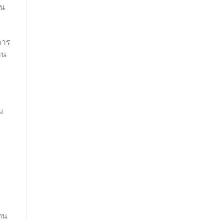
้น
การ
าน
ม
ตน