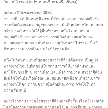
วิพากษ์วิจารณ์ (แต่ชอบคนชื่นชมหรือเยินยอ)
ลักษณะนิสัยของชาวราศีสิงห์
ชาวราศีสิงห์เป็นคนที่มีความตั้งใจแน่วแน่และกระตือรือร้น
ชอบที่จะโดดเด่นจากฝูงชน พวกเขามักมีบุคลิกสดใสและชอบ
สร้างแรงบันดาลใจให้ผู้อื่นด้วยความมั่นใจและความ
กระตือรือร้นของพวกเขา ชาวราศีสิงห์หลายคนมีความ
ทะเยอทะยานและมุ่งมั่นที่จะบรรลุเป้าหมาย ไม่ว่าจะเป็นใน
ด้านการงาน การศึกษา หรือชีวิตส่วนตัว
หนึ่งในลักษณะเด่นที่สุดของชาวราศีสิงห์คือความเป็นผู้นำ
พวกเขามักจะรับผิดชอบในสถานการณ์ที่ยากลำบากและ
มักได้รับการชื่นชมจากเพื่อนและเพื่อนร่วมงาน ชาวราศีสิงห์
ยังมีจิตใจที่เอื้อเฟื้อเผื่อแผ่และชอบช่วยเหลือคนที่พวกเขารัก
พวกเขาให้คุณค่ากับความซื่อสัตย์และความจริงใจในทุก
ความสัมพันธ์
อย่างไรก็ตาม บางครั้งชาวราศีสิงห์อาจดื้อรั้นหรือหยิ่งยโสเกิน
ไป เนื่องจากพวกเขาชอบความสนใจและการชื่นชม พวกเขา