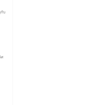
กับ
ิศ
ะ