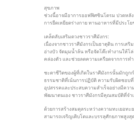
สุขภาพ
ช่วงนี้อาจมีอาการออฟฟิศซินโดรม ปวดหลั
การยืดเหยียดร่างกาย ทานอาหารที่มีประโยช
เคล็ดลับเสริมดวงชาวราศีมังกร:
เนื่องจากชาวราศีมังกรเป็นธาตุดิน การเสริมพ
อ่างบัว จัดมุมน้ำล้น หรือจัดโต๊ะทำงานให้
คล่องตัว และช่วยลดความเครียดจากการทำงา
ชะตาชีวิตของผู้ที่เกิดในราศีมังกรนั้นมักถ
ธรรมชาติที่เน้นการปฏิบัติ ความรับผิดชอ
อุปสรรคและประสบความสำเร็จอย่างมีความหม
พัฒนาตนเอง ชาวราศีมังกรมีคุณสมบัติที่จำเ
ด้วยการสร้างสมดุลระหว่างความทะเยอทะย
สามารถเจริญเติบโตและบรรลุศักยภาพสูงสุด