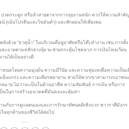
ง ปวดกระดูก หรือล้าสายตาจากการลุยงานหนัก ควรให้ความสำคัญ
น์ (เน้นโปรตีนและไขมันต่ำ) และพักผ่อนให้เพียงพอ
ลังด้วย “ธาตุน้ำ” ในบริเวณที่อยู่อาศัยหรือโต๊ะทำงาน เช่น การตั้ง
โล่งสะอาดตามหลักฮวงจุ้ย จะช่วยกระตุ้นโชคลาภ การเงินไหลเวียน
นได้เป็นอย่างดี
ูกกำหนดโดยความมุ่งมั่น ความมีวินัย และความทุ่มเทเพื่อความเป็นเล
บที่แข็งแกร่ง และความเพียรพยายาม ช่วยให้พวกเขาสามารถเอาชน
าย ไม่ว่าจะเป็นในด้านอาชีพ ความสัมพันธ์ การเงิน หรือการ
ป็นในการสร้างอนาคตที่มั่นคงและคุ้มค่า
านกับการดูแลตนเองและการรักษาทัศนคติเชิงบวก ชาวราศีมังกร
ในทุกด้านของชีวิตได้ต่อไป