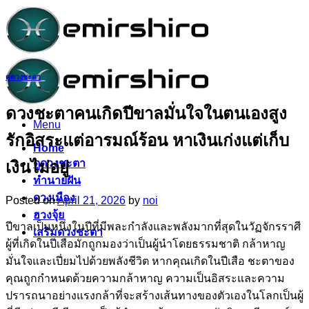
Skip
to
content
ดูดวงชะตา
ดวงชะตาคนเกิดปีขาลมั่นใจในตนเองสูง
Menu
รักอิสระแต่อารมณ์ร้อน หาเงินเก่งแต่เก็บ
Home
ดูดวงชะตา
เงินไม่อยู่
ทำนายฝัน
ดวงเมือง
Posted on
April 21, 2026
by
noi
ฮวงจุ้ย
ปีขาลเป็นหนึ่งในปีที่มีพละกำลังและพลังมากที่สุดในวัฏจักรราศี
เสริมดวงชะตา
ผู้ที่เกิดในปีเสือมักถูกมองว่าเป็นผู้นำโดยธรรมชาติ กล้าหาญ
มั่นใจและเปี่ยมไปด้วยพลังชีวิต หากคุณเกิดในปีเสือ ชะตาของ
คุณถูกกำหนดด้วยความกล้าหาญ ความเป็นอิสระและความ
ปรารถนาอย่างแรงกล้าที่จะสร้างเส้นทางของตัวเองในโลกเป็นผู้