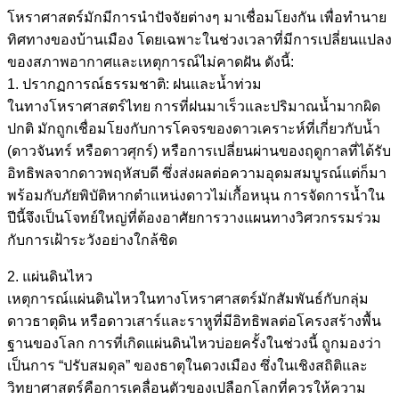
โหราศาสตร์มักมีการนำปัจจัยต่างๆ มาเชื่อมโยงกัน เพื่อทำนาย
ทิศทางของบ้านเมือง โดยเฉพาะในช่วงเวลาที่มีการเปลี่ยนแปลง
ของสภาพอากาศและเหตุการณ์ไม่คาดฝัน ดังนี้:
1. ปรากฏการณ์ธรรมชาติ: ฝนและน้ำท่วม
ในทางโหราศาสตร์ไทย การที่ฝนมาเร็วและปริมาณน้ำมากผิด
ปกติ มักถูกเชื่อมโยงกับการโคจรของดาวเคราะห์ที่เกี่ยวกับน้ำ
(ดาวจันทร์ หรือดาวศุกร์) หรือการเปลี่ยนผ่านของฤดูกาลที่ได้รับ
อิทธิพลจากดาวพฤหัสบดี ซึ่งส่งผลต่อความอุดมสมบูรณ์แต่ก็มา
พร้อมกับภัยพิบัติหากตำแหน่งดาวไม่เกื้อหนุน การจัดการน้ำใน
ปีนี้จึงเป็นโจทย์ใหญ่ที่ต้องอาศัยการวางแผนทางวิศวกรรมร่วม
กับการเฝ้าระวังอย่างใกล้ชิด
2. แผ่นดินไหว
เหตุการณ์แผ่นดินไหวในทางโหราศาสตร์มักสัมพันธ์กับกลุ่ม
ดาวธาตุดิน หรือดาวเสาร์และราหูที่มีอิทธิพลต่อโครงสร้างพื้น
ฐานของโลก การที่เกิดแผ่นดินไหวบ่อยครั้งในช่วงนี้ ถูกมองว่า
เป็นการ “ปรับสมดุล” ของธาตุในดวงเมือง ซึ่งในเชิงสถิติและ
วิทยาศาสตร์คือการเคลื่อนตัวของเปลือกโลกที่ควรให้ความ