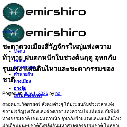
Skip
to
content
ดวงเมือง
ชะตาดวงเมืองสี่วัฏจักรใหญ่แห่งความ
Menu
ท้าทาย ฝนตกหนักในช่วงต้นฤดู อุทกภัย
Home
ดูดวงชะตา
รุนแรง แผ่นดินไหวและชะตากรรมของ
ทำนายฝัน
ชาติ
ดวงเมือง
ฮวงจุ้ย
Posted on
July 1, 2026
by
noi
เสริมดวงชะตา
ตลอดประวัติศาสตร์ สังคมต่างๆ ได้ประสบกับช่วงเวลาแห่ง
ความเจริญรุ่งเรืองและช่วงเวลาแห่งความไม่แน่นอน ภัยพิบัติ
ทางธรรมชาติ เช่น ฝนตกหนัก อุทกภัยร้ายแรงและแผ่นดินไหว
มักเตือนมนุษยชาติถึงพลังอันมหาศาลของธรรมชาติ ในหลาย