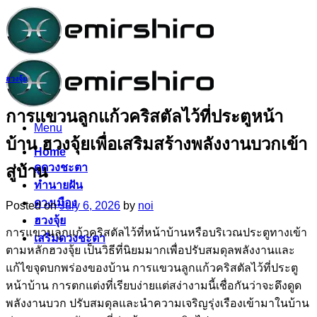
Skip
to
content
ฮวงจุ้ย
การแขวนลูกแก้วคริสตัลไว้ที่ประตูหน้า
Menu
บ้าน ฮวงจุ้ยเพื่อเสริมสร้างพลังงานบวกเข้า
Home
ดูดวงชะตา
สู่บ้าน
ทำนายฝัน
ดวงเมือง
Posted on
July 6, 2026
by
noi
ฮวงจุ้ย
การแขวนลูกแก้วคริสตัลไว้ที่หน้าบ้านหรือบริเวณประตูทางเข้า
เสริมดวงชะตา
ตามหลักฮวงจุ้ย เป็นวิธีที่นิยมมากเพื่อปรับสมดุลพลังงานและ
แก้ไขจุดบกพร่องของบ้าน การแขวนลูกแก้วคริสตัลไว้ที่ประตู
หน้าบ้าน การตกแต่งที่เรียบง่ายแต่สง่างามนี้เชื่อกันว่าจะดึงดูด
พลังงานบวก ปรับสมดุลและนำความเจริญรุ่งเรืองเข้ามาในบ้าน