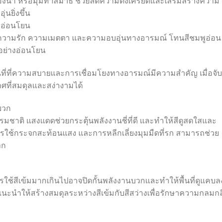
ห้องน้ำ หรือมุมทำสมาธิ ช่วยลดความตึงเครียดและเสริมสร้างความ
นยิ่งขึ้น
มอ่อนโยน
สริมความรัก ความเมตตา และความอบอุ่นทางอารมณ์ โทนสีชมพูอ่อน
อย่างอ่อนโยน
นที่ที่ความสบายและการเชื่อมโยงทางอารมณ์มีความสำคัญ เมื่อจับค
ศที่สมดุลและสง่างามได้
บวก
รรมชาติ แสงแดดช่วยกระตุ้นพลังงานชี่ที่ดี และทำให้สีดูสดใสและ
การใช้กระจกสะท้อนแสง และการหลีกเลี่ยงมุมมืดที่รก สามารถช่วย
าก
ารใช้สีเข้มมากเกินไปอาจปิดกั้นพลังงานบวกและทำให้พื้นที่ดูแคบล
้ยแนะนำให้สร้างสมดุลระหว่างสีเข้มกับสีสว่างเพื่อรักษาความกลมก