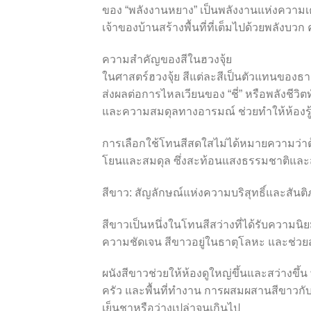
ของ “พลังงานหยาง” เป็นพลังงานแห่งความเ
เจ้าของบ้านสร้างพื้นที่ที่เต็มไปด้วยพลั
ความสำคัญของสีในฮวงจุ้ย
ในศาสตร์ฮวงจุ้ย สีแต่ละสีเป็นตัวแทนของธาตุท
ส่งผลต่อการไหลเวียนของ “ชี่” หรือพลังชีวิตท
และความสมดุลทางอารมณ์ ช่วยทำให้ห้องรู้สึกโ
การเลือกใช้โทนสีสดใสไม่ได้หมายความว่าต้องใ
โยนและสมดุล ซึ่งสะท้อนแสงธรรมชาติและส
สีขาว: สัญลักษณ์แห่งความบริสุทธิ์และสันต
สีขาวเป็นหนึ่งในโทนสีสว่างที่ได้รับความ
ความชัดเจน สีขาวอยู่ในธาตุโลหะ และช่วย
ผนังสีขาวช่วยให้ห้องดูใหญ่ขึ้นและสว่างขึ้น 
ครัว และพื้นที่ทำงาน การผสมผสานสีขาวกับวัส
เย็นชาหรือว่างเปล่าจนเกินไป