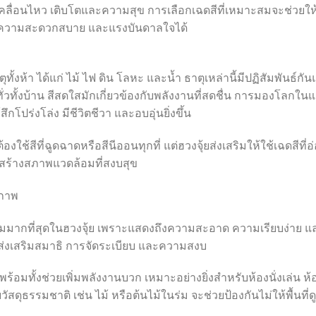
คลื่อนไหว เติบโตและความสุข การเลือกเฉดสีที่เหมาะสมจะช่วยให
งบวก ความสะดวกสบาย และแรงบันดาลใจได้
ั้งห้า ได้แก่ ไม้ ไฟ ดิน โลหะ และน้ำ ธาตุเหล่านี้มีปฏิสัมพันธ์กั
ั่วทั้งบ้าน สีสดใสมักเกี่ยวข้องกับพลังงานที่สดชื่น การมองโลกในแง
ปร่งโล่ง มีชีวิตชีวา และอบอุ่นยิ่งขึ้น
ช้สีที่ฉูดฉาดหรือสีนีออนทุกที่ แต่ฮวงจุ้ยส่งเสริมให้ใช้เฉดสีที่อ
ร้างสภาพแวดล้อมที่สงบสุข
ิภาพ
นิยมมากที่สุดในฮวงจุ้ย เพราะแสดงถึงความสะอาด ความเรียบง่าย แ
ส่งเสริมสมาธิ การจัดระเบียบ และความสงบ
พร้อมทั้งช่วยเพิ่มพลังงานบวก เหมาะอย่างยิ่งสำหรับห้องนั่งเล่น ห้
ดุธรรมชาติ เช่น ไม้ หรือต้นไม้ในร่ม จะช่วยป้องกันไม่ให้พื้นที่ดู