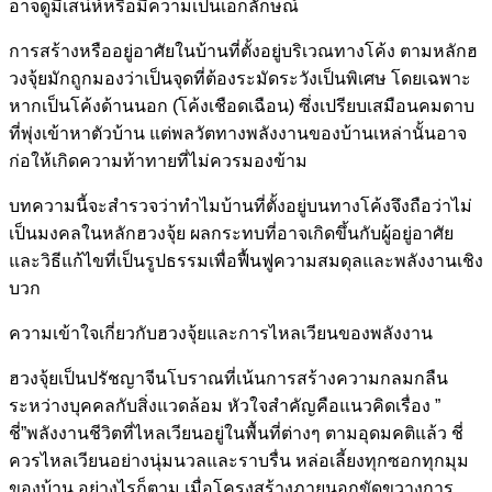
อาจดูมีเสน่ห์หรือมีความเป็นเอกลักษณ์
การสร้างหรืออยู่อาศัยในบ้านที่ตั้งอยู่บริเวณทางโค้ง ตามหลักฮ
วงจุ้ยมักถูกมองว่าเป็นจุดที่ต้องระมัดระวังเป็นพิเศษ โดยเฉพาะ
หากเป็นโค้งด้านนอก (โค้งเชือดเฉือน) ซึ่งเปรียบเสมือนคมดาบ
ที่พุ่งเข้าหาตัวบ้าน แต่พลวัตทางพลังงานของบ้านเหล่านั้นอาจ
ก่อให้เกิดความท้าทายที่ไม่ควรมองข้าม
บทความนี้จะสำรวจว่าทำไมบ้านที่ตั้งอยู่บนทางโค้งจึงถือว่าไม่
เป็นมงคลในหลักฮวงจุ้ย ผลกระทบที่อาจเกิดขึ้นกับผู้อยู่อาศัย
และวิธีแก้ไขที่เป็นรูปธรรมเพื่อฟื้นฟูความสมดุลและพลังงานเชิง
บวก
ความเข้าใจเกี่ยวกับฮวงจุ้ยและการไหลเวียนของพลังงาน
ฮวงจุ้ยเป็นปรัชญาจีนโบราณที่เน้นการสร้างความกลมกลืน
ระหว่างบุคคลกับสิ่งแวดล้อม หัวใจสำคัญคือแนวคิดเรื่อง ”
ชี่”พลังงานชีวิตที่ไหลเวียนอยู่ในพื้นที่ต่างๆ ตามอุดมคติแล้ว ชี่
ควรไหลเวียนอย่างนุ่มนวลและราบรื่น หล่อเลี้ยงทุกซอกทุกมุม
ของบ้าน อย่างไรก็ตาม เมื่อโครงสร้างภายนอกขัดขวางการ