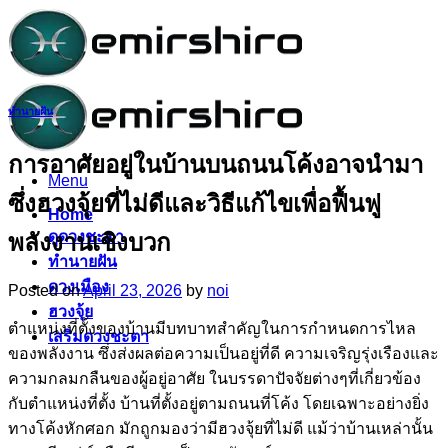
Skip
to
content
ทำนายฝัน
การอาศัยอยู่ในบ้านบนถนนโค้งอาจนำมา
Menu
ซึ่งฮวงจุ้ยที่ไม่ดีและวิธีแก้ไขเพื่อฟื้นฟู
Home
ดูดวงชะตา
พลังงานเชิงบวก
ทำนายฝัน
ดวงเมือง
Posted on
April 23, 2026
by
noi
ฮวงจุ้ย
ตำแหน่งที่ตั้งของบ้านมีบทบาทสำคัญในการกำหนดการไหล
เสริมดวงชะตา
ของพลังงาน ซึ่งส่งผลต่อความเป็นอยู่ที่ดี ความเจริญรุ่งเรืองและ
ความกลมกลืนของผู้อยู่อาศัย ในบรรดาปัจจัยต่างๆที่เกี่ยวข้อง
กับตำแหน่งที่ตั้ง บ้านที่ตั้งอยู่ตามถนนที่โค้ง โดยเฉพาะอย่างยิ่ง
ทางโค้งหักศอก มักถูกมองว่ามีฮวงจุ้ยที่ไม่ดี แม้ว่าบ้านเหล่านั้น