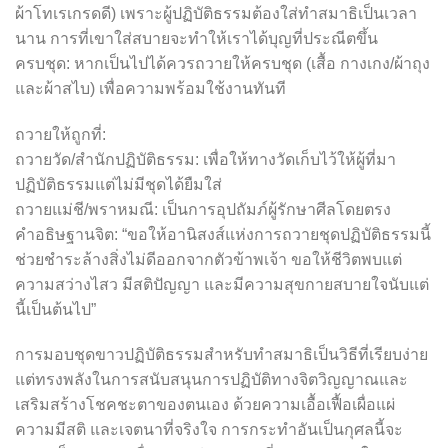
ผ้าโทเรเกรดดี) เพราะผู้ปฏิบัติธรรมต้องใส่ทำสมาธิเป็นเวลา
นาน การที่เขาใส่สบายจะทำให้เราได้บุญที่ประณีตขึ้น
ครบชุด: หากเป็นไปได้ควรถวายให้ครบชุด (เสื้อ กางเกง/ผ้าถุง
และผ้าสไบ) เพื่อความพร้อมใช้งานทันที
ถวายให้ถูกที่:
ถวายวัด/สำนักปฏิบัติธรรม: เพื่อให้ทางวัดเก็บไว้ให้ผู้ที่มา
ปฏิบัติธรรมแต่ไม่มีชุดได้ยืมใส่
ถวายแม่ชี/พราหมณี: เป็นการอุปถัมภ์ผู้รักษาศีลโดยตรง
คำอธิษฐานจิต: “ขอให้อานิสงส์แห่งการถวายชุดปฏิบัติธรรมนี้
ช่วยชำระล้างสิ่งไม่ดีออกจากตัวข้าพเจ้า ขอให้ชีวิตพบแต่
ความสว่างไสว มีสติปัญญา และมีความสุขกายสบายใจนับแต่
นี้เป็นต้นไป”
การมอบชุดขาวปฏิบัติธรรมสำหรับทำสมาธิเป็นวิธีที่เรียบง่าย
แต่ทรงพลังในการสนับสนุนการปฏิบัติทางจิตวิญญาณและ
เสริมสร้างโชคชะตาของตนเอง ด้วยความเอื้อเฟื้อเผื่อแผ่
ความมีสติ และเจตนาที่จริงใจ การกระทำอันเป็นกุศลนี้จะ