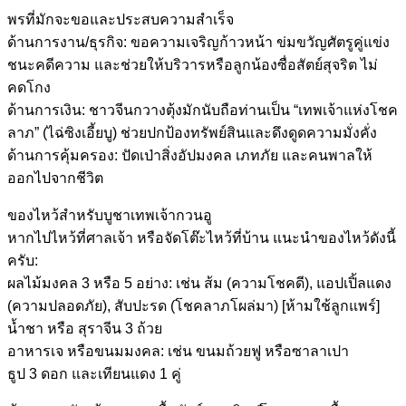
พรที่มักจะขอและประสบความสำเร็จ
ด้านการงาน/ธุรกิจ: ขอความเจริญก้าวหน้า ข่มขวัญศัตรูคู่แข่ง
ชนะคดีความ และช่วยให้บริวารหรือลูกน้องซื่อสัตย์สุจริต ไม่
คดโกง
ด้านการเงิน: ชาวจีนกวางตุ้งมักนับถือท่านเป็น “เทพเจ้าแห่งโชค
ลาภ” (ไฉ่ซิงเอี้ยบู) ช่วยปกป้องทรัพย์สินและดึงดูดความมั่งคั่ง
ด้านการคุ้มครอง: ปัดเป่าสิ่งอัปมงคล เภทภัย และคนพาลให้
ออกไปจากชีวิต
ของไหว้สำหรับบูชาเทพเจ้ากวนอู
หากไปไหว้ที่ศาลเจ้า หรือจัดโต๊ะไหว้ที่บ้าน แนะนำของไหว้ดังนี้
ครับ:
ผลไม้มงคล 3 หรือ 5 อย่าง: เช่น ส้ม (ความโชคดี), แอปเปิ้ลแดง
(ความปลอดภัย), สับปะรด (โชคลาภโผล่มา) [ห้ามใช้ลูกแพร์]
น้ำชา หรือ สุราจีน 3 ถ้วย
อาหารเจ หรือขนมมงคล: เช่น ขนมถ้วยฟู หรือซาลาเปา
ธูป 3 ดอก และเทียนแดง 1 คู่