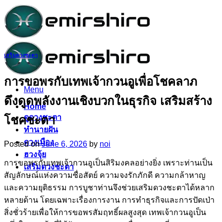
Skip
to
content
เสริมดวงชะตา
การขอพรกับเทพเจ้ากวนอูเพื่อโชคลาภ
Menu
ดึงดูดพลังงานเชิงบวกในธุรกิจ เสริมสร้าง
Home
ดูดวงชะตา
โชคชะตา
ทำนายฝัน
ดวงเมือง
Posted on
June 6, 2026
by
noi
ฮวงจุ้ย
การขอพรกับเทพเจ้ากวนอูเป็นสิริมงคลอย่างยิ่ง เพราะท่านเป็น
เสริมดวงชะตา
สัญลักษณ์แห่งความซื่อสัตย์ ความจงรักภักดี ความกล้าหาญ
และความยุติธรรม การบูชาท่านจึงช่วยเสริมดวงชะตาได้หลาก
หลายด้าน โดยเฉพาะเรื่องการงาน การทำธุรกิจและการปัดเป่า
สิ่งชั่วร้ายเพื่อให้การขอพรสัมฤทธิ์ผลสูงสุด เทพเจ้ากวนอูเป็น